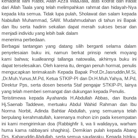
kehadirat Ilahi Rabbi, Allah Azza WaaJalla, atas kodrat dan iradat
dari Allah Taala yang telah melimpahkan rahmat dan hidayah-Nya
kepada kita semua. Tidak lupa pulah, Sholawat dan salam kepada
Nabiullah Muhammad, SAW. Mudahmudahan di tahun ini Bapak
dan Ibu serta hadirin sekalian dapat meraih sukses besar dan
menjadi individu yang lebih baik dalam
menerima perbedaan.
Berbagai tantangan yang datang silih berganti selama dalam
penyelesaian buku ini, namun berkat prinsip nenek moyang
kami
bahwa;
kualleanngi tallanga natowalia
, akhirnya buku ini
dapat
terselesaikan. Oleh karena itu, dengan penuh hormat, penulis
mengucapkan terimakasih Kepada Bapak Prof.Dr.Jasruddin,M.Si,
,Dr.Muh.Yunus,M.Pd, Ketua STKIP-PI dan Dr.H.Muh.Yahya, M.Pd,
Direktur Pps, serta dosen beserta Staf pengajar STKIP-PI, lainya
yang telah memberi semangat dan dukungan kepada Penulis.
Teristimewa kepada Ayahanda H.Abdullah Abbas, dan Ibunda
Hj.Saenab Taddewe, mertuaku Abdul Wahid Rahman dan Ibu
Norma Norbit, Adinda Bahtiar Abdullah, yang semuanya telah
berpulang kerahmatullah, karenanya mohon izin pada kesempatan
ini
kami mengirimkan doa (
Rabbighfir li, wa li walidayya, warham
huma
kama rabbayani shaghira
). Demikian pulah kepada Abang
Drs.
Kaharuddin Abdullah, serta semua saudaraku, Kepada Istriku,